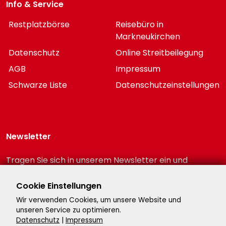
Info & Service
Restplatzbörse
Reisebüro in
Markneukirchen
Datenschutz
Online Streitbeilegung
AGB
Impressum
Schwarze Liste
Datenschutzeinstellungen
Newsletter
Tragen Sie sich in unserem Newsletter ein und
erhalten Sie immer als erster die neuesten
Reiseschnäppchen!
Cookie Einstellungen
Wir verwenden Cookies, um unsere Website und
unseren Service zu optimieren.
Datenschutz
|
Impressum