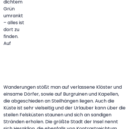
dichtem
Grün
umrankt
– alles ist
dort zu
finden.
Auf
Wanderungen stößt man auf verlassene Klöster und
einsame Dörfer, sowie auf Burgruinen und Kapellen,
die abgeschieden an Steilhängen liegen. Auch die
Küste ist sehr vielseitig und der Urlauber kann über die
steilen Felsküsten staunen und sich an sandigen
Stränden erholen. Die größte Stadt der Insel nennt
sich Heraklion, die ebenfalls von Kontrastreichtum