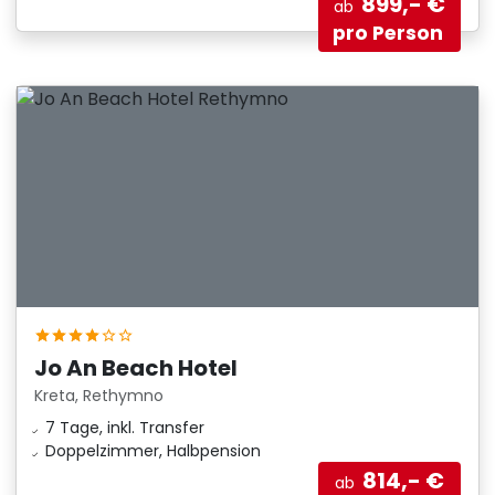
899,- €
ab
pro Person
Jo An Beach Hotel
Kreta, Rethymno
7 Tage, inkl. Transfer
Doppelzimmer, Halbpension
814,- €
ab