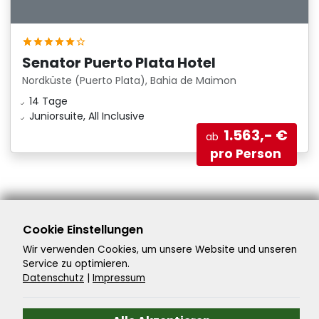
Senator Puerto Plata Hotel
Nordküste (Puerto Plata), Bahia de Maimon
14 Tage
Juniorsuite, All Inclusive
1.563,- €
ab
pro Person
Home
Last Minute Flughafen Frankfurt
Cookie Einstellungen
Wir verwenden Cookies, um unsere Website und unseren
Last-Minute-Flughafen
Service zu optimieren.
Datenschutz
|
Impressum
Am Rathaus 9
08258 Markneukirchen