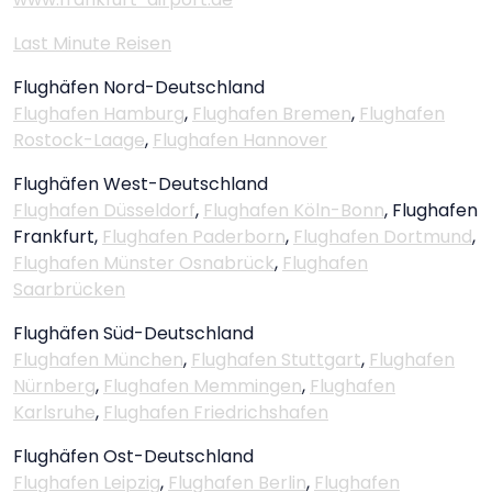
Last Minute Reisen
Flughäfen Nord-Deutschland
Flughafen Hamburg
,
Flughafen Bremen
,
Flughafen
Rostock-Laage
,
Flughafen Hannover
Flughäfen West-Deutschland
Flughafen Düsseldorf
,
Flughafen Köln-Bonn
, Flughafen
Frankfurt,
Flughafen Paderborn
,
Flughafen Dortmund
,
Flughafen Münster Osnabrück
,
Flughafen
Saarbrücken
Flughäfen Süd-Deutschland
Flughafen München
,
Flughafen Stuttgart
,
Flughafen
Nürnberg
,
Flughafen Memmingen
,
Flughafen
Karlsruhe
,
Flughafen Friedrichshafen
Flughäfen Ost-Deutschland
Flughafen Leipzig
,
Flughafen Berlin
,
Flughafen